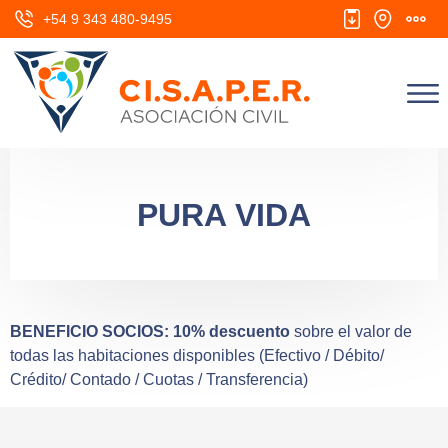
+54 9 343 480-9495
Se
PURA VIDA
ASISTENTE VIRTUAL
Agente IA
¿Hola, en qué te puedo ayudar?
BENEFICIO SOCIOS: 10% descuento
sobre el valor de
todas las habitaciones disponibles (Efectivo / Débito/
Crédito/ Contado / Cuotas / Transferencia)