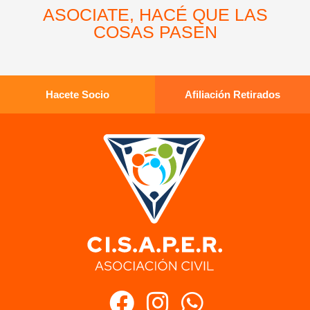
ASOCIATE, HACÉ QUE LAS
COSAS PASEN
Hacete Socio
Afiliación Retirados